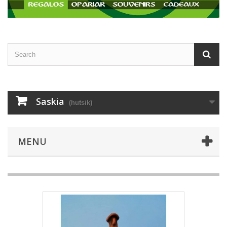
Saskia
(hutsik)
MENU