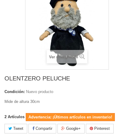
Ver más grande
OLENTZERO PELUCHE
Condición:
Nuevo producto
Mide de altura 30cm
2
Artículos
Advertencia: ¡Últimos artículos en inventario!
Tweet
Compartir
Google+
Pinterest