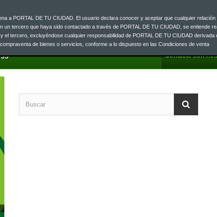
ajena a PORTAL DE TU CIUDAD. El usuario declara conocer y aceptar que cualquier relación 
on un tercero que haya sido contactado a través de PORTAL DE TU CIUDAD, se entiende re
o y el tercero, excluyéndose cualquier responsabilidad de PORTAL DE TU CIUDAD derivada 
a compraventa de bienes o servicios, conforme a lo dispuesto en las Condiciones de venta
Contacte con nos
 33