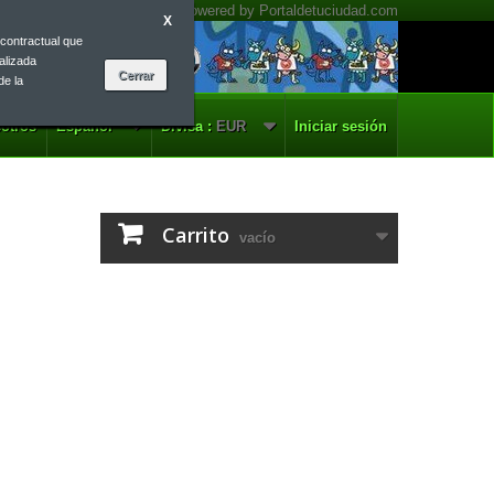
X
contractual que
alizada
de la
otros
Español
Divisa :
EUR
Iniciar sesión
Carrito
vacío