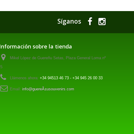
Síganos
Información sobre la tienda
Mikel López de Guereñu Setas, Plaza General Loma nº
5
Llámenos ahora:
+34 94513 46 73 - +34 945 26 00 33
Email:
info@guereÃ±usouvenirs.com